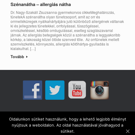
Szénanátha – allergiás nátha
Dr. Nagy-Szakáll Zsuzsanna gyermekorvos cikkeMeghatározás,
tünetekA szénanátha olyan tünetcsoport, amit az orr és
orrmelléküregek nyálkahártyájára jutó különböző allergének váltanak
ki és jellegzetes tünetekkel, orrfolyással, tüsszögéssel,
orrviszketéssel, később orrdugulással, esetleg szaglászavarral
járnak. Az allergiás betegségek közül a szénanátha a leggyakoribb
kórkép, a lakosság közel ötöde szenved tőle. Az orrtünetek mellett
szemviszketés, könnyezés, allergiás kötőhártya-gyulladás is
kialakulhat. […]
Tovább
Adatvédelmi tájékoztató
Oldalunkon sütiket használunk, hogy a lehető legjobb élményt
nyújtsuk a weboldalon. Az oldal használatával jóváhagyod a
sütiket.