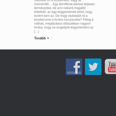
óvónénitől… Egy felnőttnek persze teljesen
természetes, de ami nekünk magától
értetődő, az egy kisgyereknek lehet, hogy
koránt sem az. De hogy vezessük rá a
kicsiket erre a fontos mozzanatra? Főleg a
náthás, megfázásos időszakban nagyon
fontos, hogy ne engedjük felgyülemleni az
[…]
Tovább