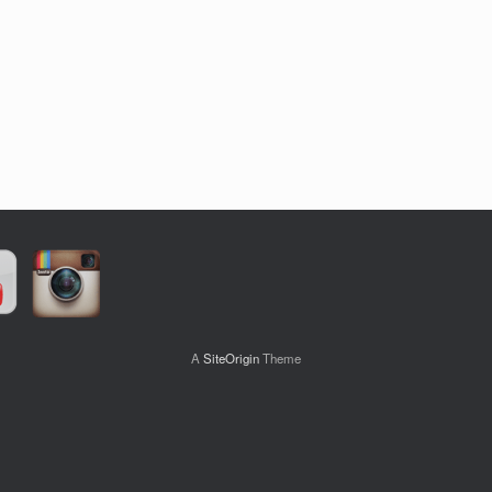
A
SiteOrigin
Theme